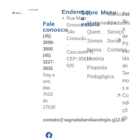
Endereço
Sobre
Menu
A
Matrículas
Pol
a
Rua Mato
ític
Mantenedora
Atividades
Fale
escola
Grosso, 408 -
a
conosco
São
Quem
Serviço
(45)
de
Cristovão
Somos
Social
3099-
Pri
-
3800
Nossa
Contatos
vac
Cascavel/PR,
(45)
ida
CEP: 85813-
História
3227-
020
de
Proposta
3835
Ter
Seg a
Pedagógica
mo
sex,
das
s e
7h10
Co
às
ndi
17h30
çõ
es
contato@sagradafamiliacolegio.g12.br