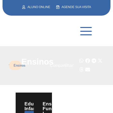
ALUNO ONLINE
AGENDE SUA VISITA
Ensinos
Compartilhar:
Ensinos
Educação
Ensino
Infantil
Fundamental