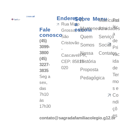
Endereço
Sobre
Menu
A
Matrículas
Pol
a
Rua Mato
ític
Mantenedora
Atividades
Fale
escola
Grosso, 408 -
a
conosco
São
Quem
Serviço
(45)
de
Cristovão
Somos
Social
3099-
Pri
-
3800
Nossa
Contatos
vac
Cascavel/PR,
(45)
ida
CEP: 85813-
História
3227-
020
de
Proposta
3835
Ter
Seg a
Pedagógica
mo
sex,
das
s e
7h10
Co
às
ndi
17h30
çõ
es
contato@sagradafamiliacolegio.g12.br