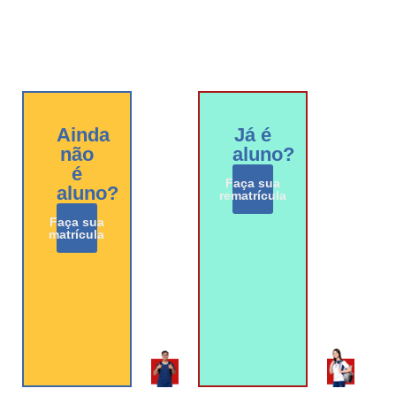
Ainda
Já é
não
aluno?
é
Faça sua
aluno?
rematrícula
Faça sua
matrícula